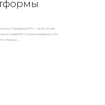
атформы
понять: Платформа IPTV – это то, на чем
онтента CAS&DRM. Система Middleware Это
PTV. Именно …
 ПО ЗАПУСКУ УСЛУГИ IPTV С ИСПОЛЬЗОВАНИЕМ ПЛАТФОРМЫ IPT