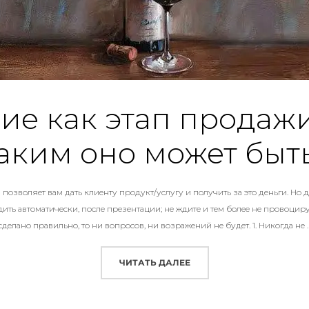
е как этап продажи:
аким оно может быт
позволяет вам дать клиенту продукт/услугу и получить за это деньги. Но да
ь автоматически, после презентации; не ждите и тем более не провоциру
сделано правильно, то ни вопросов, ни возражений не будет. 1. Никогда не 
«ЗАВЕРШЕНИЕ КАК ЭТАП
ЧИТАТЬ ДАЛЕЕ