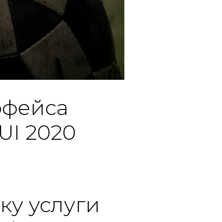
рфейса
UI 2020
ку услуги