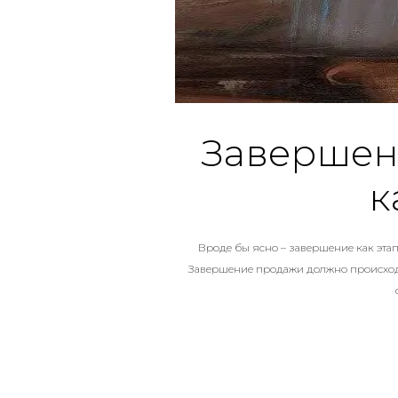
Завершени
к
Вроде бы ясно – завершение как этап 
Завершение продажи должно происходит