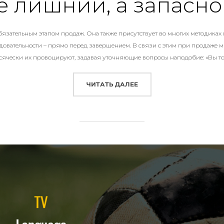
е лишний, а запасно
язательным этапом продаж. Она также присутствует во многих методиках
довательности – прямо перед завершением. В связи с этим при продаже 
 всячески их провоцируют, задавая уточняющие вопросы наподобие: «Вы т
«ОТРАБОТКА ВОЗРАЖЕНИ
ЧИТАТЬ ДАЛЕЕ