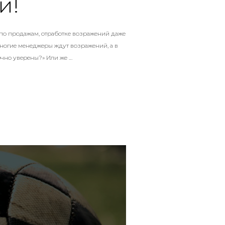
й!
 по продажам, отработке возражений даже
многие менеджеры ждут возражений, а в
очно уверены?» Или же …
Й КАК ЭТАП ПРОДАЖ: НЕ ЛИШНИЙ, А ЗАПАСНОЙ!»