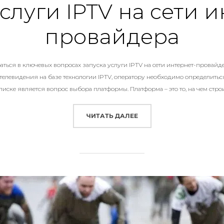
слуги IPTV на сети 
провайдера
аться в ключевых вопросах запуска услуги IPTV на сети интернет-провайдер
телевидения на базе технологии IPTV, оператору необходимо определиться
писке является вопрос выбора платформы. Платформа – это то, на чем стро
«ЗАПУСК УСЛУГИ IPTV Н
ЧИТАТЬ ДАЛЕЕ