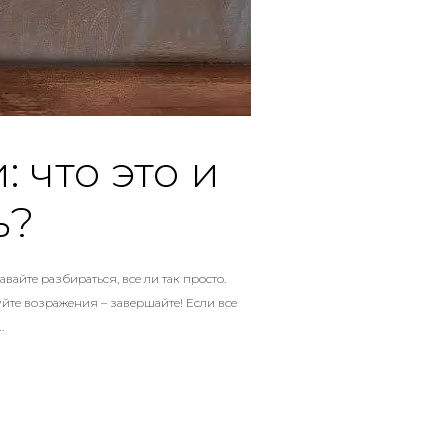
 что это и
ь?
вайте разбираться, все ли так просто.
йте возражения – завершайте! Если все
…
 ПРОДАЖИ: ЧТО ЭТО И КАКИМ ОНО МОЖЕТ БЫТЬ?»