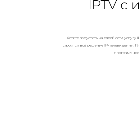
IPTV с
Хотите запустить на своей сети услугу 
строится всё решение IP-телевидения. П
программное 