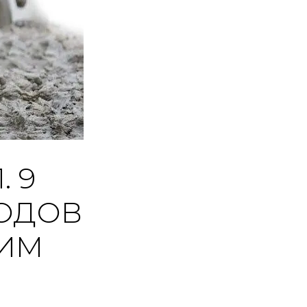
 9
ОДОВ
 ИМ