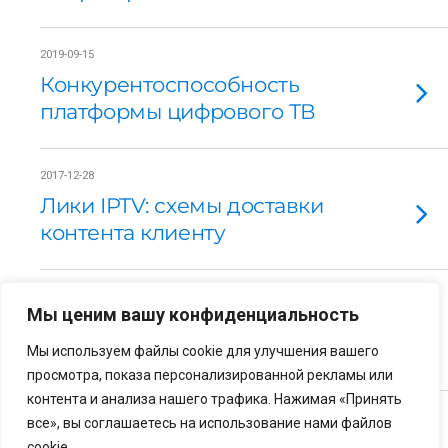
2019-09-15
Конкурентоспособность
платформы цифрового ТВ
2017-12-28
Лики IPTV: схемы доставки
контента клиенту
2017-01-26
Мы ценим вашу конфиденциальность
Телевидение.
Платформенный подход
Мы используем файлы cookie для улучшения вашего
просмотра, показа персонализированной рекламы или
контента и анализа нашего трафика. Нажимая «Принять
Загрузить Еще Помеченные Так Же…
все», вы соглашаетесь на использование нами файлов
cookie.