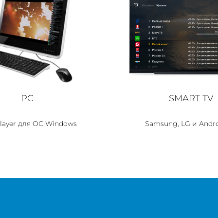
PC
SMART TV
Player для ОС Windows
Samsung, LG и Andro