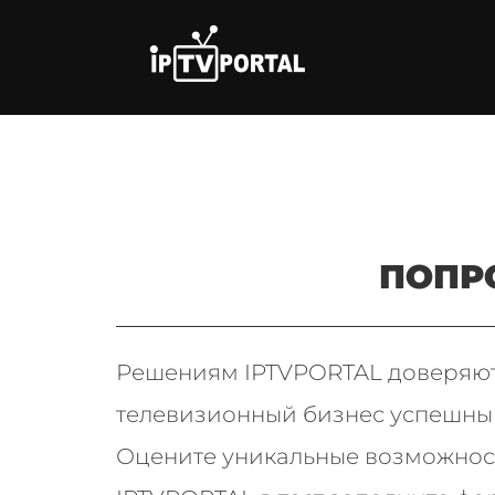
Перейти
к
содержимому
ПОПР
Решениям IPTVPORTAL доверяю
телевизионный бизнес успешны
Оцените уникальные возможност