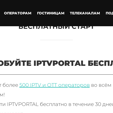
ОПЕРАТОРАМ
ГОСТИНИЦАМ
ТЕЛЕКАНАЛАМ
ПО
БЕСПЛАТНЫЙ СТАРТ
ОБУЙТЕ IPTVPORTAL БЕСП
т более
500 IPTV и OTT операторов
во всём
м!
и IPTVPORTAL бесплатно в течение 30 дне