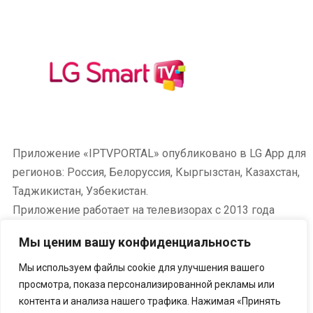
Приложение «IPTVPORTAL» опубликовано в LG App для
регионов: Россия, Белоруссия, Кыргызстан, Казахстан,
Таджикистан, Узбекистан.
Приложение работает на телевизорах с 2013 года
выпуска и новее (операционные системы Netcast
Мы ценим вашу конфиденциальность
4.0/4.5 и WebOS всех версии).
Мы используем файлы cookie для улучшения вашего
просмотра, показа персонализированной рекламы или
контента и анализа нашего трафика. Нажимая «Принять