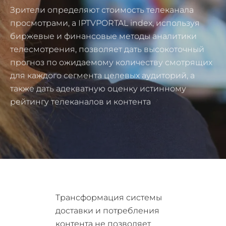
Зрители определяют стоимость телеканала
просмотрами, а IPTVPORTAL index, используя
биржевые и финансовые методы аналитики
телесмотрения, позволяет дать высокоточный
прогноз по ожидаемому количеству смотрящих
для каждого сегмента целевых аудиторий, а
также дать адекватную оценку истинному
рейтингу телеканалов и контента
Трансформация системы
доставки и потребления
контента не позволяет