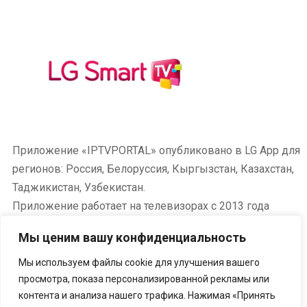
Приложение «IPTVPORTAL» опубликовано в LG App для
регионов: Россия, Белоруссия, Кыргызстан, Казахстан,
Таджикистан, Узбекистан.
Приложение работает на телевизорах с 2013 года
выпуска и новее (операционные системы Netcast
Мы ценим вашу конфиденциальность
4.0/4.5 и WebOS всех версии).
Мы используем файлы cookie для улучшения вашего
просмотра, показа персонализированной рекламы или
контента и анализа нашего трафика. Нажимая «Принять