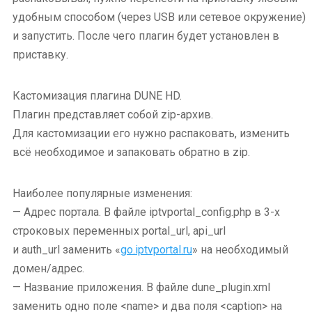
удобным способом (через USB или сетевое окружение)
и запустить. После чего плагин будет установлен в
приставку.
Кастомизация плагина DUNE HD.
Плагин представляет собой zip-архив.
Для
кастомизации
его нужно распаковать, изменить
всё необходимое и запаковать обратно в zip.
Наиболее популярные изменения:
— Адрес портала. В файле iptvportal_config.php в 3-х
строковых переменных portal_url, api_url
и auth_url заменить «
go.iptvportal.ru
» на необходимый
домен/адрес.
— Название приложения. В файле dune_plugin.xml
заменить одно поле <name> и два поля <caption> на