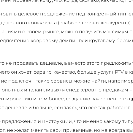
гментирование: кому, что, когда, сколько, как часто, п
отовить целевое предложение под конкретный тип кл
деленного конкурента (слабые стороны конкурента), 
я знаниями о своем рынке, можно получить максимум 
предпочтение ковровому демпингу и круговому бесс
о не продавать дешевле, а вместо этого предложить т
его он хочет: сервис, качество, больше услуг (IPTV в 
е под ключ – такие сервисы можно найти, например 
е опытных и талантливых) менеджеров по продажам не
ентированию и, тем более, созданию качественного 
т дешевле и больше, ссылаясь, что все так работают.
 предложения и инструкции, что именно какому типу
ют, не желая менять свои привычные, но не всегда в