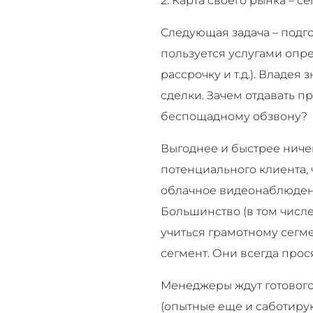
2. Карта своего рынка – се
Следующая задача – подг
пользуется услугами опре
рассрочку и т.д.). Владе
сделки. Зачем отдавать 
беспощадному обзвону?
Выгоднее и быстрее ничег
потенциального клиента, ч
облачное видеонаблюдени
Большинство (в том числ
учиться грамотному сегм
сегмент. Они всегда прося
Менеджеры ждут готового
(опытные еще и саботиру