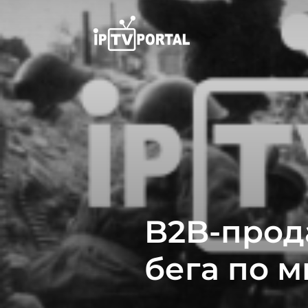
Перейти
к
содержимому
B2B-прод
бега по 