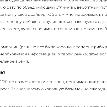
однако для динамики увеличения сбыта нужно выбрат
кую базу по объединяющим отличиям, вероятным пот
гменту свой драйвер). Об этом многие забывают, по
нает толпу рыбаков, сгрудившихся возле лужи с одн
енно его, лупят снастями что есть мочи, не замечая 
омпании (раньше все было хорошо, а теперь прибыл
 необходимой информацией о своем рынке, даже ес
тельное время.
на?
/- 10%, по возможности имена лиц, принимающих реше
дреса. Так называемую холодную базу можно ежегод