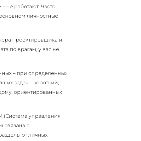
 – не работают. Часто
 основном личностные
енера проектировщика и
та по врагам, у вас не
енных – при определенных
ших задач – короткий,
дому, ориентированных
M (Система управления
м связана с
 разделы от личных