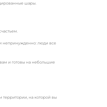
ндированные шары.
счастьем.
ги непринужденно: люди все
 вам и готовы на небольшие
м территории, на которой вы