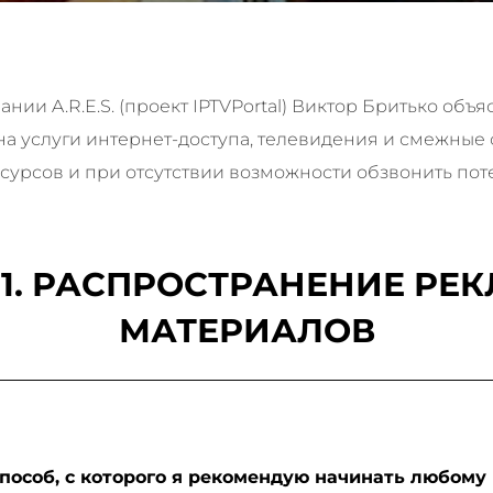
ии A.R.E.S. (проект IPTVPortal) Виктор Бритько объя
а услуги интернет-доступа, телевидения и смежные 
сурсов и при отсутствии возможности обзвонить пот
 1. РАСПРОСТРАНЕНИЕ РЕ
МАТЕРИАЛОВ
пособ, с которого я рекомендую начинать любому