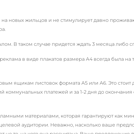
на на новых жильцов и не стимулирует давно прожив
ра.
осылом. В таком случае придется ждать 3 месяца либо с
реклама в виде плакатов размера А4 всегда была на т
вым ящикам листовок формата А5 или А6. Это стоит де
й коммунальных платежей и за 1-2 дня до окончания 
ламными материалами, которая гарантируют как мин
целевой аудитории. Неважно, насколько ваше предл
ют не те, на кого она рассчитана. Ваше предложение 