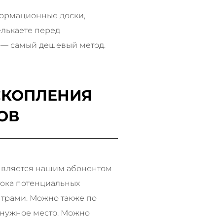
формационные доски,
елькаете перед
к — самый дешевый метод.
 СКОПЛЕНИЯ
ОВ
о является нашим абонентом
тока потенциальных
нтрами. Можно также по
 нужное место. Можно