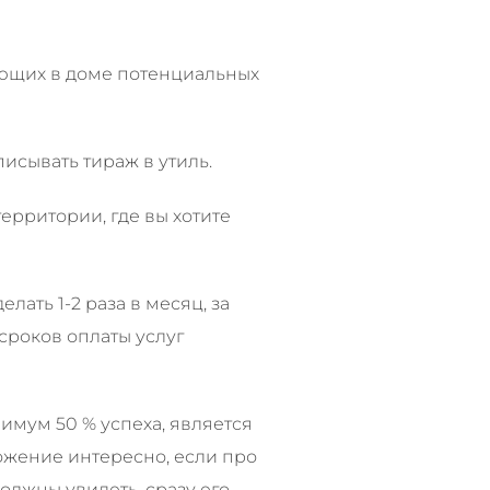
ающих в доме потенциальных
писывать тираж в утиль.
ерритории, где вы хотите
лать 1-2 раза в месяц, за
сроков оплаты услуг
имум 50 % успеха, является
ожение интересно, если про
должны увидеть, сразу его