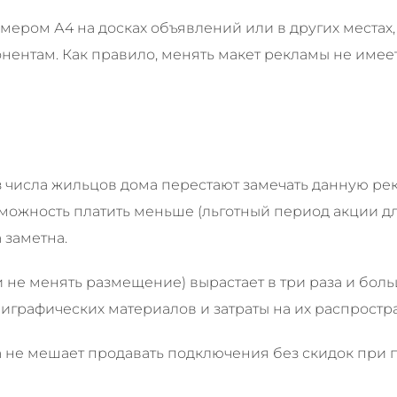
мером А4 на досках объявлений или в других местах,
ентам. Как правило, менять макет рекламы не имеет
з числа жильцов дома перестают замечать данную ре
озможность платить меньше (льготный период акции дл
 заметна.
и не менять размещение) вырастает в три раза и бол
лиграфических материалов и затраты на их распростр
а не мешает продавать подключения без скидок при 