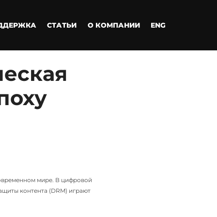
ДДЕРЖКА
СТАТЬИ
О КОМПАНИИ
ENG
ческая
поху
овременном мире. В цифровой
защиты контента (DRM) играют