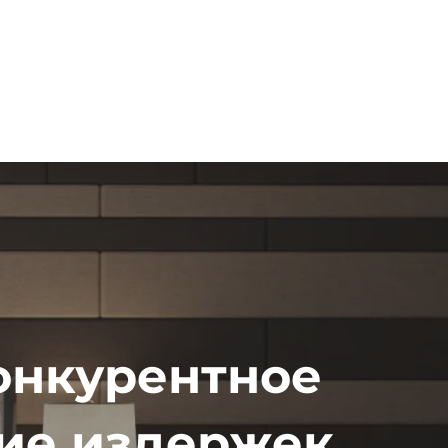
онкурентное
ие издержек