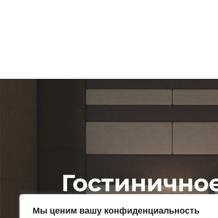
Навигация
по
записям
Гостинично
преимущест
Мы ценим вашу конфиденциальность