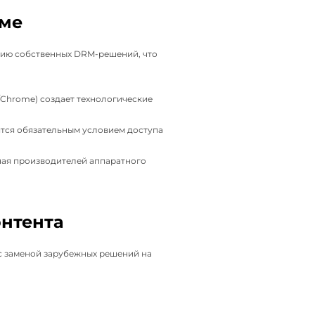
еме
итию собственных DRM-решений, что
d/Chrome) создает технологические
ятся обязательным условием доступа
ючая производителей аппаратного
нтента
с заменой зарубежных решений на