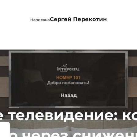
АВТОР ЗАПИСИ
Сергей Перекотин
Написано
Назад
Назад
е телевидение: к
во через снижен