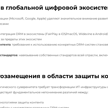
 в глобальной цифровой экосист
ции (Microsoft, Google, Apple) уделяют значительное внимание разв
есами:
интеграция DRM в экосистемы (FairPlay в iOS/macOS, Widevine в Androi
 за пределы этих экосистем
нтента
: требования к использованию конкретных DRM-систем станов
стандартов
: навязывание собственных стандартов всей отрасли, вкл
озамещения в области защиты ко
огического суверенитета требует трансформации ИТ-инфраструктуры 
уществует фундаментальное непонимание различий между:
нологиями защиты контента
работы с множеством различных DRM-систем