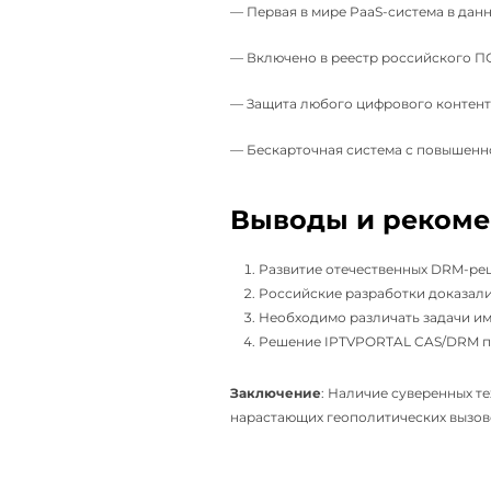
— Первая в мире PaaS-система в данно
— Включено в реестр российского П
— Защита любого цифрового контента
— Бескарточная система с повышенн
Выводы и реком
Развитие отечественных DRM-ре
Российские разработки доказал
Необходимо различать задачи и
Решение IPTVPORTAL CAS/DRM пр
Заключение
: Наличие суверенных т
нарастающих геополитических вызов