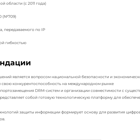
й области (с 2011 года)
О (№709)
, передаваемого по IP
ой гибкостью
ендации
шений является вопросом национальной безопасности и экономическ
и свою конкурентоспособность на международном рынке
мпортозамещения DRM-систем и организации совместимости с сущес
едставляет собой готовую технологическую платформу для обеспеч
ехнологий защиты информации формирует основу для развития цифро
ов.