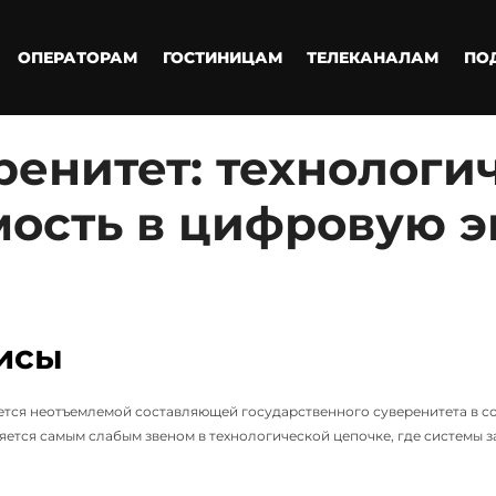
ОПЕРАТОРАМ
ГОСТИНИЦАМ
ТЕЛЕКАНАЛАМ
ПО
енитет: технологи
ость в цифровую э
исы
тся неотъемлемой составляющей государственного суверенитета в с
яется самым слабым звеном в технологической цепочке, где системы 