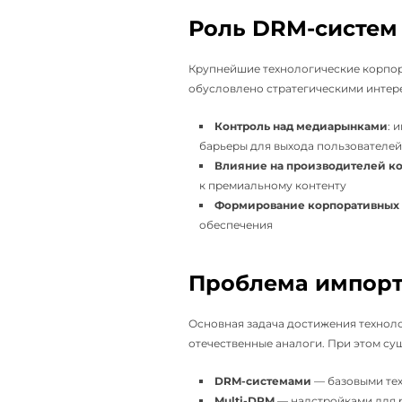
Роль DRM-систем
Крупнейшие технологические корпора
обусловлено стратегическими интер
Контроль над медиарынками
: 
барьеры для выхода пользователей
Влияние на производителей ко
к премиальному контенту
Формирование корпоративных 
обеспечения
Проблема импорт
Основная задача достижения технол
отечественные аналоги. При этом с
DRM-системами
— базовыми тех
Multi-DRM
— надстройками для 