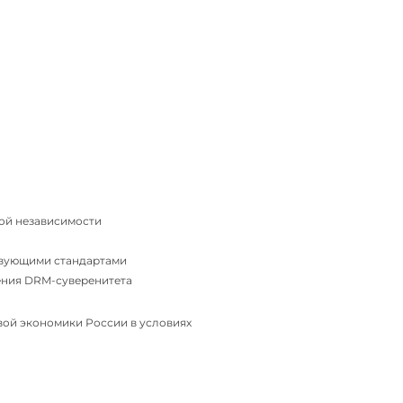
ой независимости
твующими стандартами
ения DRM-суверенитета
вой экономики России в условиях